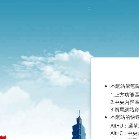
跳到主要內容
:::
:::
本網站依無
1.上方功能
2.中央內容
3.頁尾網站
本網站的快速鍵
Alt+U：
Alt+C：中