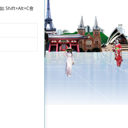
hift+Alt+C會