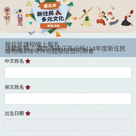
新住民課程線上報名
活動名稱： 臺北市中正區公所114年度新住民
植物繪&咖啡沖泡體驗班暨同樂會
中文姓名
英文姓名
出生日期